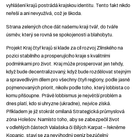
vyhlášení krajů postrádá krajskou identitu. Tento fakt nikdo
neřeší a ani nevyužívá, což je škoda.
Strana zelených chce dát našemu kraji tvář, do tváře
úsměv, který se rovná se spokojenosti a blahobytu.
Projekt Kraj čtyř krajů si klade za cíl rozvoj Zlínského na
pozici stabilního a prosperujícího kraje s kvalitními
podmínkami pro život. Kraj může prosperovat jen tehdy,
když bude decentralizovaný, když bude rozdělovat stejným
a spravedlivým dílem pro všechny čtyři regiony, podle jasně
pojmenovaných priorit, nikoliv podle toho, který lobbista co
komu přišoupne. Právě lobbismus je největší problém a
dnes platí, kdo si uhryzne (ukradne), nejvíce získá.
Příkladem je již stokrát omílaná Strategická průmyslová
zóna Holešov. Namísto toho, aby se zabezpečil život
v odlehlých částech Valašska či Bílých Karpat – řekněme
Kopanic, staví se za nevýhodný peníz bezúčelný