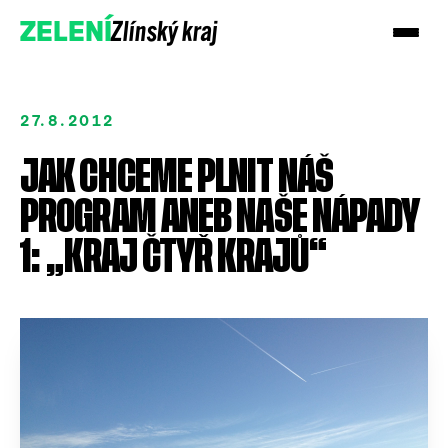
Zlínský kraj
ZELENÍ
27.8.2012
JAK CHCEME PLNIT NÁŠ
PROGRAM ANEB NAŠE NÁPADY
1: „KRAJ ČTYŘ KRAJŮ“
Podpořte nás
Přidejte se