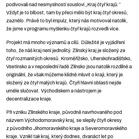
podivovali nad nesmyslností sousloví „Kraj čtyř krajů.“
Vždyť je to blbost, tam by přeci mělo být kraj čtyř okresů,
zaznělo. Právě to byl impulz, který nás motivoval natolik,
že jsme v programu myšlenku čtyř krajů rozvedli více.
Projekt má mnoho významů a cílů. Důležité je vyjádření
toho, že náš kraj není jednolitý. Zlínský kraj je složený ze
čtyř rozmanitých okresů. Kroměřížsko, Uherskohradišťsko,
Vsetínsko a v neposlední řadě Zlínsko jsou natolik rozdílné a
originální, že však můžeme klidně mluvit o kraji, který je
složený ze čtyř malých krajů. Čtyři hlavní oblasti nejde
uměle slučovat. Východiskem a nástrojem je
decentralizace kraje.
Při vzniku Zlínského kraje, původně navrhovaného pod
názvem Východomoravský kraj, se slepily čtyři okresy
z původního Jihomoravského kraje a Severomoravského
kraje. Vznikl tak kraj, který dodnes, dvanáct let po