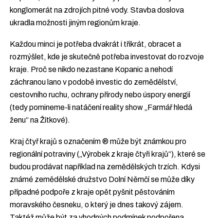
konglomerát na zdrojích pitné vody. Stavba doslova
ukradla možnosti jiným regionům kraje.
Každou minci je potřeba dvakrát i třikrát, obracet a
rozmýšlet, kde je skutečně potřeba investovat do rozvoje
kraje. Proč se nikdo nezastane Kopanic a nehodí
záchranou lano v podobě investic do zemědělství,
cestovního ruchu, ochrany přírody nebo úspory energií
(tedy pomineme-li natáčení reality show „Farmář hledá
ženu“ na Žítkové).
Kraj čtyř krajů s označením ® může být známkou pro
regionální potraviny („Výrobek z kraje čtyři krajů“), které se
budou prodávat například na zemědělských trzích. Kdysi
známé zemědělské družstvo Dolní Němčí se může díky
případné podpoře z kraje opět pyšnit pěstováním
moravského česneku, o který je dnes takový zájem.
Taktéž může být za vhodných podmínek podpořena