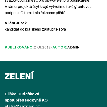
svazky obcí a měst, pro obyvatele, pro podnikatele.
V rámci projektů čtyř krajů vytvoříme také grantovou
podporu. O tom si ale řekneme příště.
Vilém Jurek
kandidát do krajského zastupitelstva
PUBLIKOVÁNO:
27.8.2012
•
AUTOR:
ADMIN
ZELENÍ
Eliška Dudešková
spolupředsedkyně KO
elafia@seznam.cz