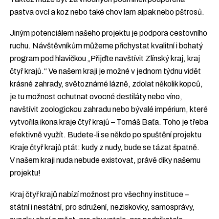
pastva ovcí a koz nebo také chov lam alpak nebo pštrosů.
Jiným potenciálem našeho projektu je podpora cestovního
ruchu. Návštěvníkům můžeme přichystat kvalitní i bohatý
program pod hlavičkou „Přijďte navštívit Zlínský kraj, kraj
čtyř krajů.“ Ve našem kraji je možné v jednom týdnu vidět
krásné zahrady, světoznámé lázně, zdolat několik kopců,
je tu možnost ochutnat ovocné destiláty nebo víno,
navštívit zoologickou zahradu nebo bývalé impérium, které
vytvořila ikona kraje čtyř krajů – Tomáš Baťa. Toho je třeba
efektivně využít. Budete-li se někdo po spuštění projektu
Kraje čtyř krajů ptát: kudy z nudy, bude se tázat špatně.
V našem kraji nuda nebude existovat, právě díky našemu
projektu!
Kraj čtyř krajů nabízí možnost pro všechny instituce –
státní i nestátní, pro sdružení, neziskovky, samosprávy,