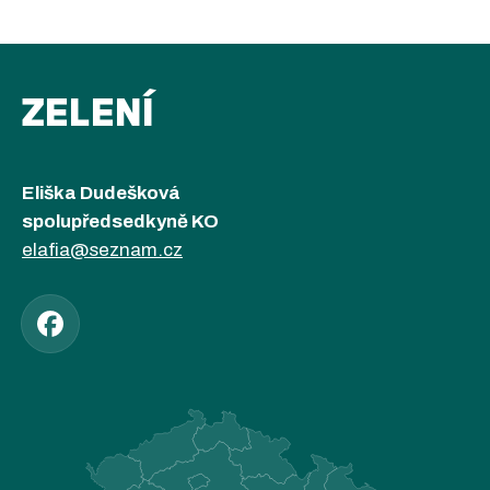
ZELENÍ
Eliška Dudešková
spolupředsedkyně KO
elafia@seznam.cz