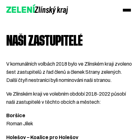
Zlínský kraj
ZELENÍ
NAŠI ZASTUPITELÉ
V komunálních volbách 2018 bylo ve Zlínském kraji zvoleno
šest zastupitelů z řad členů a členek Strany zelených.
Další čtyři nestraníci byli nominováni naši stranou.
Ve Zlínském kraji ve volebním období 2018-2022 působí
naši zastupitelé v těchto obcích a městech:
Podpořte nás
Boršice
Přidejte se
Roman Jílek
Holešov – Koalice pro Holešov