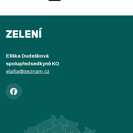
ZELENÍ
Eliška Dudešková
spolupředsedkyně KO
elafia@seznam.cz