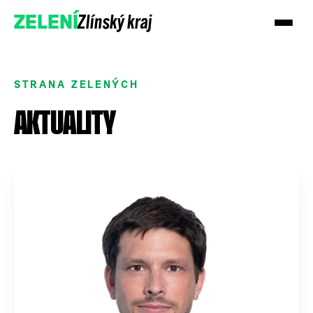
Zlínský kraj
ZELENÍ
STRANA ZELENÝCH
AKTUALITY
Podpořte nás
Přidejte se