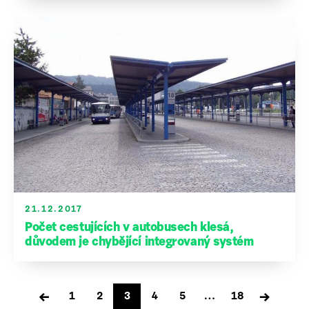
21.12.2017
Počet cestujících v autobusech klesá,
důvodem je chybějící integrovaný systém
Stránkování
←
→
1
2
3
4
5
…
18
příspěvků